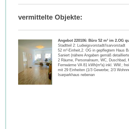
vermittelte Objekte:
Angebot 220106: Büro 52 m² im 2.OG qu
Stadtteil 2: Ludwigsvorstadt/Isarvorstadt
52 m²-Einheit,2. OG in gepflegtem Haus B
Saniert (nähere Angaben gemäß detaillier
2 Räume, Personalraum, WC, Duschbad, 
Fernwärme VA 81 kWh(m²a) inkl. WW.; fre
mit 29 Einheiten (1/3 Gewerbe; 2/3 Wohnn
Isarparkhaus nebenan