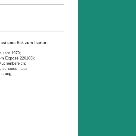
asi ums Eck zum Isartor;
aujahr 1979;
tem Exposé 220106);
Küchenbereich;
i; schönes Haus
utzung;